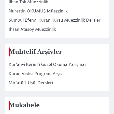
İlhan Tok Müezzinlik
Nurettin OKUMUŞ Müezzinlik
Sümbül Efendi Kuran Kursu Müezzinlik Dersleri
İhsan Atasoy Müezzinlik
Muhtelif Arşivler
Kur’an-i Kerim’i Güzel Okuma Yarışması
Kuran Vadisi Program Arşivi
Mir’atü’l-Usûl Dersleri
Mukabele