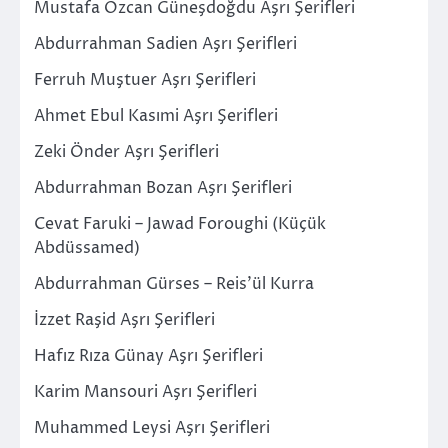
Mustafa Özcan Güneşdoğdu Aşrı Şerifleri
Abdurrahman Sadien Aşrı Şerifleri
Ferruh Muştuer Aşrı Şerifleri
Ahmet Ebul Kasımi Aşrı Şerifleri
Zeki Önder Aşrı Şerifleri
Abdurrahman Bozan Aşrı Şerifleri
Cevat Faruki – Jawad Foroughi (Küçük
Abdüssamed)
Abdurrahman Gürses – Reis’ül Kurra
İzzet Raşid Aşrı Şerifleri
Hafız Rıza Günay Aşrı Şerifleri
Karim Mansouri Aşrı Şerifleri
Muhammed Leysi Aşrı Şerifleri