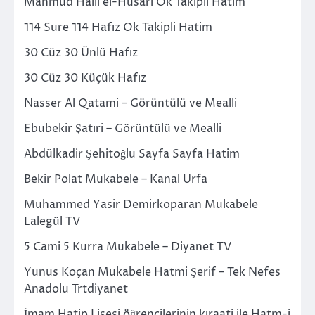
Mahmud Halil el-Husari Ok Takipli Hatim
114 Sure 114 Hafız Ok Takipli Hatim
30 Cüz 30 Ünlü Hafız
30 Cüz 30 Küçük Hafız
Nasser Al Qatami – Görüntülü ve Mealli
Ebubekir Şatıri – Görüntülü ve Mealli
Abdülkadir Şehitoğlu Sayfa Sayfa Hatim
Bekir Polat Mukabele – Kanal Urfa
Muhammed Yasir Demirkoparan Mukabele
Lalegül TV
5 Cami 5 Kurra Mukabele – Diyanet TV
Yunus Koçan Mukabele Hatmi Şerif – Tek Nefes
Anadolu Trtdiyanet
İmam Hatip Lisesi öğrencilerinin kıraati ile Hatm-i