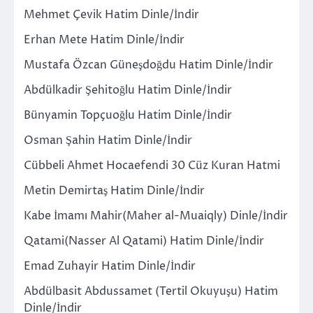
Mehmet Çevik Hatim Dinle/İndir
Erhan Mete Hatim Dinle/İndir
Mustafa Özcan Güneşdoğdu Hatim Dinle/İndir
Abdülkadir Şehitoğlu Hatim Dinle/İndir
Bünyamin Topçuoğlu Hatim Dinle/İndir
Osman Şahin Hatim Dinle/İndir
Cübbeli Ahmet Hocaefendi 30 Cüz Kuran Hatmi
Metin Demirtaş Hatim Dinle/İndir
Kabe İmamı Mahir(Maher al-Muaiqly) Dinle/İndir
Qatami(Nasser Al Qatami) Hatim Dinle/İndir
Emad Zuhayir Hatim Dinle/İndir
Abdülbasit Abdussamet (Tertil Okuyuşu) Hatim
Dinle/İndir