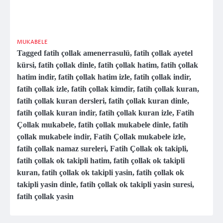
MUKABELE
Tagged
fatih çollak amenerrasulü
,
fatih çollak ayetel
kürsi
,
fatih çollak dinle
,
fatih çollak hatim
,
fatih çollak
hatim indir
,
fatih çollak hatim izle
,
fatih çollak indir
,
fatih çollak izle
,
fatih çollak kimdir
,
fatih çollak kuran
,
fatih çollak kuran dersleri
,
fatih çollak kuran dinle
,
fatih çollak kuran indir
,
fatih çollak kuran izle
,
Fatih
Çollak mukabele
,
fatih çollak mukabele dinle
,
fatih
çollak mukabele indir
,
Fatih Çollak mukabele izle
,
fatih çollak namaz sureleri
,
Fatih Çollak ok takipli
,
fatih çollak ok takipli hatim
,
fatih çollak ok takipli
kuran
,
fatih çollak ok takipli yasin
,
fatih çollak ok
takipli yasin dinle
,
fatih çollak ok takipli yasin suresi
,
fatih çollak yasin