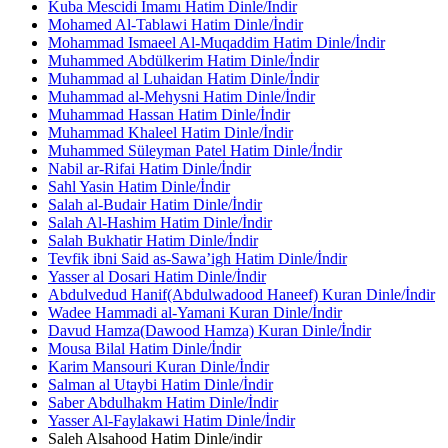
Kuba Mescidi İmamı Hatim Dinle/İndir
Mohamed Al-Tablawi Hatim Dinle/İndir
Mohammad Ismaeel Al-Muqaddim Hatim Dinle/İndir
Muhammed Abdülkerim Hatim Dinle/İndir
Muhammad al Luhaidan Hatim Dinle/İndir
Muhammad al-Mehysni Hatim Dinle/İndir
Muhammad Hassan Hatim Dinle/İndir
Muhammad Khaleel Hatim Dinle/İndir
Muhammed Süleyman Patel Hatim Dinle/İndir
Nabil ar-Rifai Hatim Dinle/İndir
Sahl Yasin Hatim Dinle/İndir
Salah al-Budair Hatim Dinle/İndir
Salah Al-Hashim Hatim Dinle/İndir
Salah Bukhatir Hatim Dinle/İndir
Tevfik ibni Said as-Sawa’igh Hatim Dinle/İndir
Yasser al Dosari Hatim Dinle/İndir
Abdulvedud Hanif(Abdulwadood Haneef) Kuran Dinle/İndir
Wadee Hammadi al-Yamani Kuran Dinle/İndir
Davud Hamza(Dawood Hamza) Kuran Dinle/İndir
Mousa Bilal Hatim Dinle/İndir
Karim Mansouri Kuran Dinle/İndir
Salman al Utaybi Hatim Dinle/İndir
Saber Abdulhakm Hatim Dinle/İndir
Yasser Al-Faylakawi Hatim Dinle/İndir
Saleh Alsahood Hatim Dinle/indir