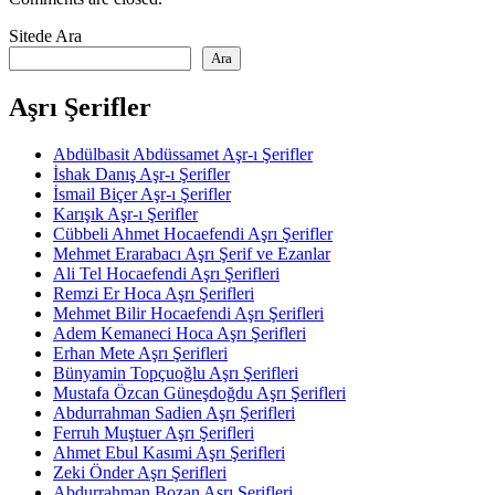
Sitede Ara
Ara
Aşrı Şerifler
Abdülbasit Abdüssamet Aşr-ı Şerifler
İshak Danış Aşr-ı Şerifler
İsmail Biçer Aşr-ı Şerifler
Karışık Aşr-ı Şerifler
Cübbeli Ahmet Hocaefendi Aşrı Şerifler
Mehmet Erarabacı Aşrı Şerif ve Ezanlar
Ali Tel Hocaefendi Aşrı Şerifleri
Remzi Er Hoca Aşrı Şerifleri
Mehmet Bilir Hocaefendi Aşrı Şerifleri
Adem Kemaneci Hoca Aşrı Şerifleri
Erhan Mete Aşrı Şerifleri
Bünyamin Topçuoğlu Aşrı Şerifleri
Mustafa Özcan Güneşdoğdu Aşrı Şerifleri
Abdurrahman Sadien Aşrı Şerifleri
Ferruh Muştuer Aşrı Şerifleri
Ahmet Ebul Kasımi Aşrı Şerifleri
Zeki Önder Aşrı Şerifleri
Abdurrahman Bozan Aşrı Şerifleri