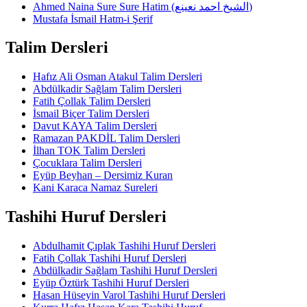
Ahmed Naina Sure Sure Hatim (الشيخ احمد نعينع)
Mustafa İsmail Hatm-i Şerif
Talim Dersleri
Hafız Ali Osman Atakul Talim Dersleri
Abdülkadir Sağlam Talim Dersleri
Fatih Çollak Talim Dersleri
İsmail Biçer Talim Dersleri
Davut KAYA Talim Dersleri
Ramazan PAKDİL Talim Dersleri
İlhan TOK Talim Dersleri
Çocuklara Talim Dersleri
Eyüp Beyhan – Dersimiz Kuran
Kani Karaca Namaz Sureleri
Tashihi Huruf Dersleri
Abdulhamit Çıplak Tashihi Huruf Dersleri
Fatih Çollak Tashihi Huruf Dersleri
Abdülkadir Sağlam Tashihi Huruf Dersleri
Eyüp Öztürk Tashihi Huruf Dersleri
Hasan Hüseyin Varol Tashihi Huruf Dersleri