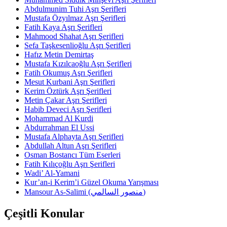
Abdulmunim Tuhi Aşrı Şerifleri
Mustafa Özyılmaz Aşrı Şerifleri
Fatih Kaya Aşrı Şerifleri
Mahmood Shahat Aşrı Şerifleri
Sefa Taşkesenlioğlu Aşrı Şerifleri
Hafız Metin Demirtaş
Mustafa Kızılcaoğlu Aşrı Şerifleri
Fatih Okumuş Aşrı Şerifleri
Mesut Kurbani Aşrı Şerifleri
Kerim Öztürk Aşrı Şerifleri
Metin Çakar Aşrı Şerifleri
Habib Deveci Aşrı Şerifleri
Mohammad Al Kurdi
Abdurrahman El Ussi
Mustafa Alphayta Aşrı Şerifleri
Abdullah Altun Aşrı Şerifleri
Osman Bostancı Tüm Eserleri
Fatih Kılıçoğlu Aşrı Şerifleri
Wadi’ Al-Yamani
Kur’an-i Kerim’i Güzel Okuma Yarışması
Mansour As-Salimi (منصور السالمي)
Çeşitli Konular