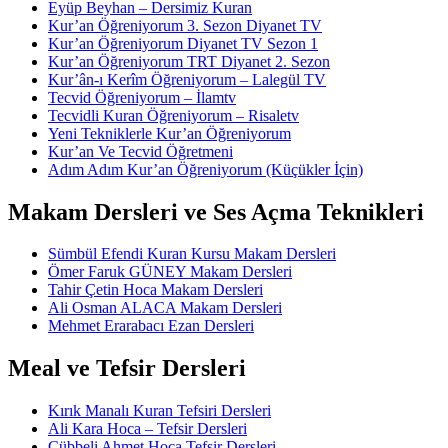
Eyüp Beyhan – Dersimiz Kuran
Kur’an Öğreniyorum 3. Sezon Diyanet TV
Kur’an Öğreniyorum Diyanet TV Sezon 1
Kur’an Öğreniyorum TRT Diyanet 2. Sezon
Kur’ân-ı Kerîm Öğreniyorum – Lalegül TV
Tecvid Öğreniyorum – İlamtv
Tecvidli Kuran Öğreniyorum – Risaletv
Yeni Tekniklerle Kur’an Öğreniyorum
Kur’an Ve Tecvid Öğretmeni
Adım Adım Kur’an Öğreniyorum (Küçükler İçin)
Makam Dersleri ve Ses Açma Teknikleri
Sümbül Efendi Kuran Kursu Makam Dersleri
Ömer Faruk GÜNEY Makam Dersleri
Tahir Çetin Hoca Makam Dersleri
Ali Osman ALACA Makam Dersleri
Mehmet Erarabacı Ezan Dersleri
Meal ve Tefsir Dersleri
Kırık Manalı Kuran Tefsiri Dersleri
Ali Kara Hoca – Tefsir Dersleri
Cübbeli Ahmet Hoca Tefsir Dersleri