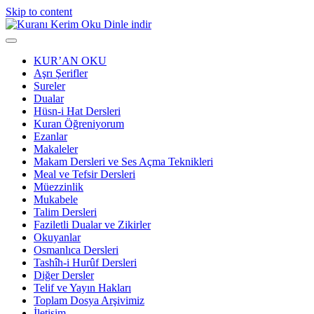
Skip to content
KUR’AN OKU
Aşrı Şerifler
Sureler
Dualar
Hüsn-i Hat Dersleri
Kuran Öğreniyorum
Ezanlar
Makaleler
Makam Dersleri ve Ses Açma Teknikleri
Meal ve Tefsir Dersleri
Müezzinlik
Mukabele
Talim Dersleri
Faziletli Dualar ve Zikirler
Okuyanlar
Osmanlıca Dersleri
Tashîh-i Hurûf Dersleri
Diğer Dersler
Telif ve Yayın Hakları
Toplam Dosya Arşivimiz
İletişim