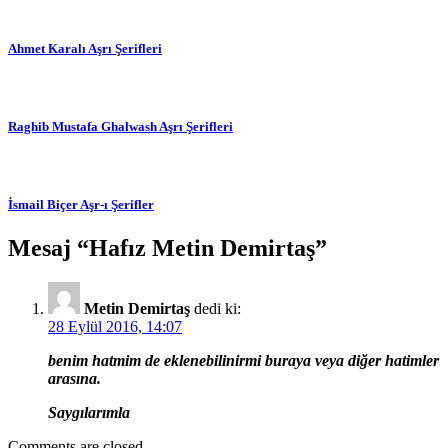
Ahmet Karalı Aşrı Şerifleri
Raghib Mustafa Ghalwash Aşrı Şerifleri
İsmail Biçer Aşr-ı Şerifler
Mesaj “
Hafız Metin Demirtaş
”
Metin Demirtaş
dedi ki:
28 Eylül 2016, 14:07
benim hatmim de eklenebilinirmi buraya veya diğer hatimler
arasına.
Saygılarımla
Comments are closed.