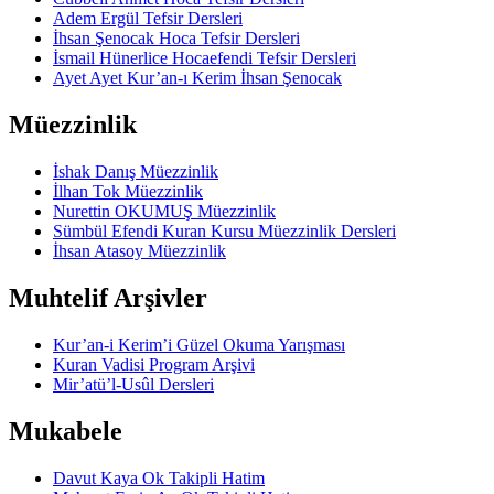
Adem Ergül Tefsir Dersleri
İhsan Şenocak Hoca Tefsir Dersleri
İsmail Hünerlice Hocaefendi Tefsir Dersleri
Ayet Ayet Kur’an-ı Kerim İhsan Şenocak
Müezzinlik
İshak Danış Müezzinlik
İlhan Tok Müezzinlik
Nurettin OKUMUŞ Müezzinlik
Sümbül Efendi Kuran Kursu Müezzinlik Dersleri
İhsan Atasoy Müezzinlik
Muhtelif Arşivler
Kur’an-i Kerim’i Güzel Okuma Yarışması
Kuran Vadisi Program Arşivi
Mir’atü’l-Usûl Dersleri
Mukabele
Davut Kaya Ok Takipli Hatim