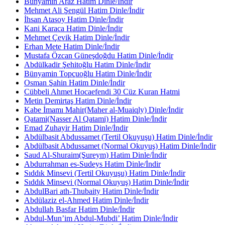
Bünyamin Araz Hatim Dinle/İndir
Mehmet Ali Şengül Hatim Dinle/İndir
İhsan Atasoy Hatim Dinle/İndir
Kani Karaca Hatim Dinle/İndir
Mehmet Çevik Hatim Dinle/İndir
Erhan Mete Hatim Dinle/İndir
Mustafa Özcan Güneşdoğdu Hatim Dinle/İndir
Abdülkadir Şehitoğlu Hatim Dinle/İndir
Bünyamin Topçuoğlu Hatim Dinle/İndir
Osman Şahin Hatim Dinle/İndir
Cübbeli Ahmet Hocaefendi 30 Cüz Kuran Hatmi
Metin Demirtaş Hatim Dinle/İndir
Kabe İmamı Mahir(Maher al-Muaiqly) Dinle/İndir
Qatami(Nasser Al Qatami) Hatim Dinle/İndir
Emad Zuhayir Hatim Dinle/İndir
Abdülbasit Abdussamet (Tertil Okuyuşu) Hatim Dinle/İndir
Abdülbasit Abdussamet (Normal Okuyuş) Hatim Dinle/İndir
Saud Al-Shuraim(Şureym) Hatim Dinle/İndir
Abdurrahman es-Sudeys Hatim Dinle/İndir
Sıddık Minsevi (Tertil Okuyuşu) Hatim Dinle/İndir
Sıddık Minsevi (Normal Okuyuş) Hatim Dinle/İndir
AbdulBari ath-Thubaity Hatim Dinle/İndir
Abdülaziz el-Ahmed Hatim Dinle/İndir
Abdullah Basfar Hatim Dinle/İndir
Abdul-Mun’im Abdul-Mubdi’ Hatim Dinle/İndir