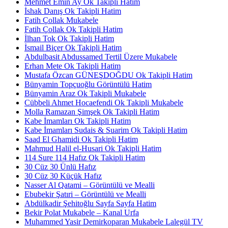
Mehmet Emin Ay Ok Takipli Hatim
İshak Danış Ok Takipli Hatim
Fatih Çollak Mukabele
Fatih Çollak Ok Takipli Hatim
İlhan Tok Ok Takipli Hatim
İsmail Biçer Ok Takipli Hatim
Abdulbasit Abdussamed Tertil Üzere Mukabele
Erhan Mete Ok Takipli Hatim
Mustafa Özcan GÜNEŞDOĞDU Ok Takipli Hatim
Bünyamin Topçuoğlu Görüntülü Hatim
Bünyamin Araz Ok Takipli Mukabele
Cübbeli Ahmet Hocaefendi Ok Takipli Mukabele
Molla Ramazan Şimşek Ok Takipli Hatim
Kabe İmamları Ok Takipli Hatim
Kabe İmamları Sudais & Suarim Ok Takipli Hatim
Saad El Ghamidi Ok Takipli Hatim
Mahmud Halil el-Husari Ok Takipli Hatim
114 Sure 114 Hafız Ok Takipli Hatim
30 Cüz 30 Ünlü Hafız
30 Cüz 30 Küçük Hafız
Nasser Al Qatami – Görüntülü ve Mealli
Ebubekir Şatıri – Görüntülü ve Mealli
Abdülkadir Şehitoğlu Sayfa Sayfa Hatim
Bekir Polat Mukabele – Kanal Urfa
Muhammed Yasir Demirkoparan Mukabele Lalegül TV