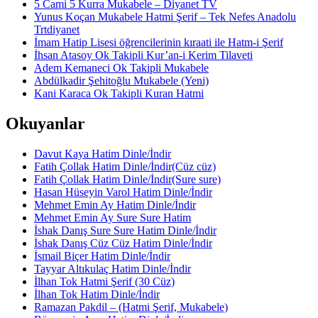
5 Cami 5 Kurra Mukabele – Diyanet TV
Yunus Koçan Mukabele Hatmi Şerif – Tek Nefes Anadolu
Trtdiyanet
İmam Hatip Lisesi öğrencilerinin kıraati ile Hatm-i Şerif
İhsan Atasoy Ok Takipli Kur’an-i Kerim Tilaveti
Adem Kemaneci Ok Takipli Mukabele
Abdülkadir Şehitoğlu Mukabele (Yeni)
Kani Karaca Ok Takipli Kuran Hatmi
Okuyanlar
Davut Kaya Hatim Dinle/İndir
Fatih Çollak Hatim Dinle/İndir(Cüz cüz)
Fatih Çollak Hatim Dinle/İndir(Sure sure)
Hasan Hüseyin Varol Hatim Dinle/İndir
Mehmet Emin Ay Hatim Dinle/İndir
Mehmet Emin Ay Sure Sure Hatim
İshak Danış Sure Sure Hatim Dinle/İndir
İshak Danış Cüz Cüz Hatim Dinle/İndir
İsmail Biçer Hatim Dinle/İndir
Tayyar Altıkulaç Hatim Dinle/İndir
İlhan Tok Hatmi Şerif (30 Cüz)
İlhan Tok Hatim Dinle/İndir
Ramazan Pakdil – (Hatmi Şerif, Mukabele)