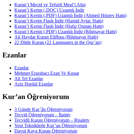
Kuran’i Mecid ve Tefsirli Meal’i Alisi
Kuran’i Kerim (.DOC) Uzantılı İndir
Kuran’i Kerim (.PDF) Uzantılı İndir (Ahmed Hüsrev Hattı)
Kuran’i Kerim Flash İndir (Hamid Aytaç Hattı)
Kuran’i Kerim Flash İndir (Hafız Osman Hattı)
Kuran’i Kerim (.PDF) Uzantılı İndir (Bilgisayar Hattı)
Ali Haydar Kuran Elifbası (Bilgisayar Hatlı)
22 Dilde Kuran (22 Languages in the Qur’an)
Ezanlar
Ezanlar
Mehmet Erarabacı Ezan Ve Kıraat
Ali Tel Ezanlar
Aziz Hardal Ezanlar
Kur’an Öğreniyorum
3 Günde Kur’ân Öğreniyorum
Tecvid Öğreniyorum – İlamtv
Tecvidli Kuran Öğreniyorum – Risaletv
Yeni Tekniklerle Kur’an Öğreniyorum
Davut Kaya Kuran Öğreniyorum