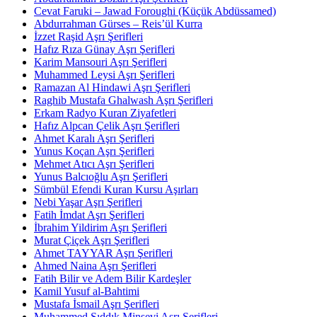
Cevat Faruki – Jawad Foroughi (Küçük Abdüssamed)
Abdurrahman Gürses – Reis’ül Kurra
İzzet Raşid Aşrı Şerifleri
Hafız Rıza Günay Aşrı Şerifleri
Karim Mansouri Aşrı Şerifleri
Muhammed Leysi Aşrı Şerifleri
Ramazan Al Hindawi Aşrı Şerifleri
Raghib Mustafa Ghalwash Aşrı Şerifleri
Erkam Radyo Kuran Ziyafetleri
Hafız Alpcan Çelik Aşrı Şerifleri
Ahmet Karalı Aşrı Şerifleri
Yunus Koçan Aşrı Şerifleri
Mehmet Atıcı Aşrı Şerifleri
Yunus Balcıoğlu Aşrı Şerifleri
Sümbül Efendi Kuran Kursu Aşırları
Nebi Yaşar Aşrı Şerifleri
Fatih İmdat Aşrı Şerifleri
İbrahim Yildirim Aşrı Şerifleri
Murat Çiçek Aşrı Şerifleri
Ahmet TAYYAR Aşrı Şerifleri
Ahmed Naina Aşrı Şerifleri
Fatih Bilir ve Adem Bilir Kardeşler
Kamil Yusuf al-Bahtimi
Mustafa İsmail Aşrı Şerifleri
Muhammed Sıddık Minşevi Aşrı Şerifleri