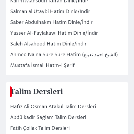
Karim Mansouri Kuran Dinle/İndir
Salman al Utaybi Hatim Dinle/İndir
Saber Abdulhakm Hatim Dinle/İndir
Yasser Al-Faylakawi Hatim Dinle/İndir
Saleh Alsahood Hatim Dinle/indir
Ahmed Naina Sure Sure Hatim (الشيخ احمد نعينع)
Mustafa İsmail Hatm-i Şerif
Talim Dersleri
Hafız Ali Osman Atakul Talim Dersleri
Abdülkadir Sağlam Talim Dersleri
Fatih Çollak Talim Dersleri