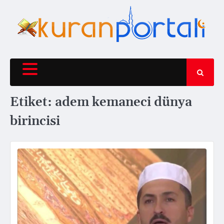
Skip
to
content
Etiket:
adem kemaneci dünya
birincisi