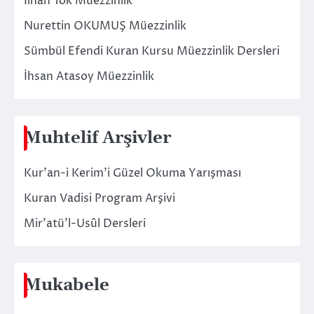
İlhan Tok Müezzinlik
Nurettin OKUMUŞ Müezzinlik
Sümbül Efendi Kuran Kursu Müezzinlik Dersleri
İhsan Atasoy Müezzinlik
Muhtelif Arşivler
Kur’an-i Kerim’i Güzel Okuma Yarışması
Kuran Vadisi Program Arşivi
Mir’atü’l-Usûl Dersleri
Mukabele