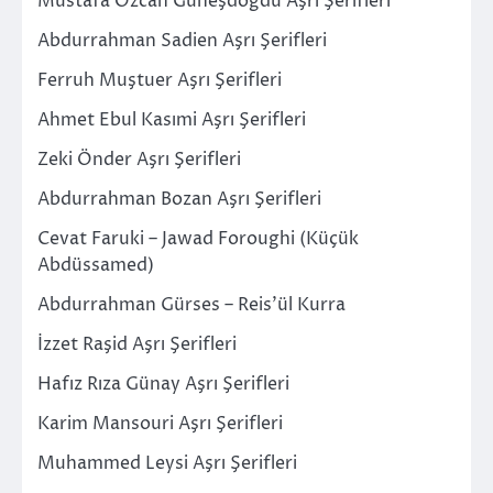
Mustafa Özcan Güneşdoğdu Aşrı Şerifleri
Abdurrahman Sadien Aşrı Şerifleri
Ferruh Muştuer Aşrı Şerifleri
Ahmet Ebul Kasımi Aşrı Şerifleri
Zeki Önder Aşrı Şerifleri
Abdurrahman Bozan Aşrı Şerifleri
Cevat Faruki – Jawad Foroughi (Küçük
Abdüssamed)
Abdurrahman Gürses – Reis’ül Kurra
İzzet Raşid Aşrı Şerifleri
Hafız Rıza Günay Aşrı Şerifleri
Karim Mansouri Aşrı Şerifleri
Muhammed Leysi Aşrı Şerifleri