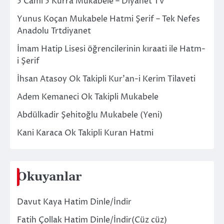
5 Cami 5 Kurra Mukabele – Diyanet TV
Yunus Koçan Mukabele Hatmi Şerif – Tek Nefes
Anadolu Trtdiyanet
İmam Hatip Lisesi öğrencilerinin kıraati ile Hatm-
i Şerif
İhsan Atasoy Ok Takipli Kur’an-i Kerim Tilaveti
Adem Kemaneci Ok Takipli Mukabele
Abdülkadir Şehitoğlu Mukabele (Yeni)
Kani Karaca Ok Takipli Kuran Hatmi
Okuyanlar
Davut Kaya Hatim Dinle/İndir
Fatih Çollak Hatim Dinle/İndir(Cüz cüz)