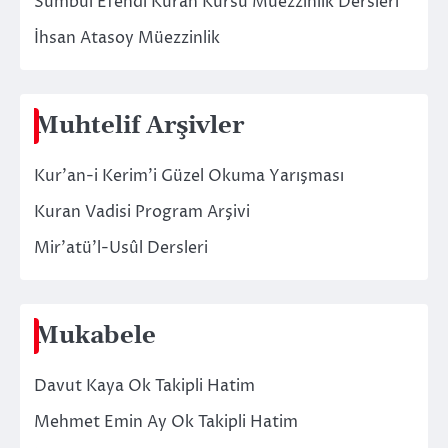
Sümbül Efendi Kuran Kursu Müezzinlik Dersleri
İhsan Atasoy Müezzinlik
Muhtelif Arşivler
Kur’an-i Kerim’i Güzel Okuma Yarışması
Kuran Vadisi Program Arşivi
Mir’atü’l-Usûl Dersleri
Mukabele
Davut Kaya Ok Takipli Hatim
Mehmet Emin Ay Ok Takipli Hatim