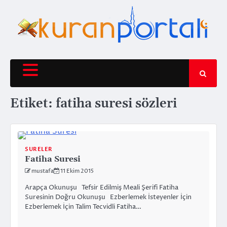
Skip
to
content
Etiket:
fatiha suresi sözleri
SURELER
Fatiha Suresi
mustafa
11 Ekim 2015
Arapça Okunuşu Tefsir Edilmiş Meali Şerifi Fatiha
Suresinin Doğru Okunuşu Ezberlemek İsteyenler İçin
Ezberlemek İçin Talim Tecvidli Fatiha…