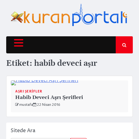
Skip
to
content
Etiket:
habib deveci aşır
AŞRI ŞERIFLER
Habib Deveci Aşrı Şerifleri
mustafa
22 Nisan 2016
Sitede Ara