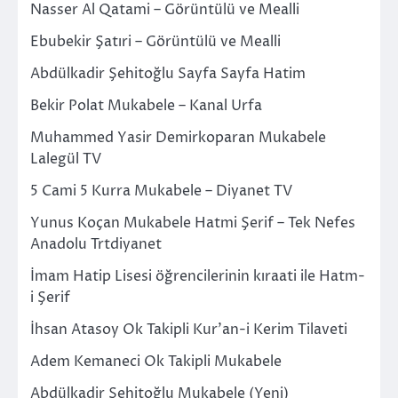
Nasser Al Qatami – Görüntülü ve Mealli
Ebubekir Şatıri – Görüntülü ve Mealli
Abdülkadir Şehitoğlu Sayfa Sayfa Hatim
Bekir Polat Mukabele – Kanal Urfa
Muhammed Yasir Demirkoparan Mukabele
Lalegül TV
5 Cami 5 Kurra Mukabele – Diyanet TV
Yunus Koçan Mukabele Hatmi Şerif – Tek Nefes
Anadolu Trtdiyanet
İmam Hatip Lisesi öğrencilerinin kıraati ile Hatm-
i Şerif
İhsan Atasoy Ok Takipli Kur’an-i Kerim Tilaveti
Adem Kemaneci Ok Takipli Mukabele
Abdülkadir Şehitoğlu Mukabele (Yeni)