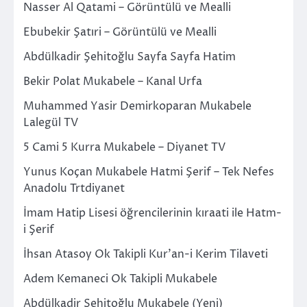
Nasser Al Qatami – Görüntülü ve Mealli
Ebubekir Şatıri – Görüntülü ve Mealli
Abdülkadir Şehitoğlu Sayfa Sayfa Hatim
Bekir Polat Mukabele – Kanal Urfa
Muhammed Yasir Demirkoparan Mukabele
Lalegül TV
5 Cami 5 Kurra Mukabele – Diyanet TV
Yunus Koçan Mukabele Hatmi Şerif – Tek Nefes
Anadolu Trtdiyanet
İmam Hatip Lisesi öğrencilerinin kıraati ile Hatm-
i Şerif
İhsan Atasoy Ok Takipli Kur’an-i Kerim Tilaveti
Adem Kemaneci Ok Takipli Mukabele
Abdülkadir Şehitoğlu Mukabele (Yeni)