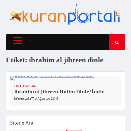
Skip
to
content
Etiket:
ibrahim al jibreen dinle
OKUYANLAR
ibrahim al jibreen Hatim Dinle/İndir
mustafa
6 Ağustos 2015
Sitede Ara