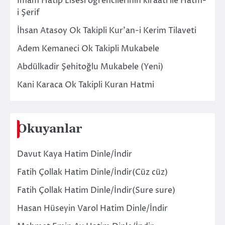
İmam Hatip Lisesi öğrencilerinin kıraati ile Hatm-
i Şerif
İhsan Atasoy Ok Takipli Kur’an-i Kerim Tilaveti
Adem Kemaneci Ok Takipli Mukabele
Abdülkadir Şehitoğlu Mukabele (Yeni)
Kani Karaca Ok Takipli Kuran Hatmi
Okuyanlar
Davut Kaya Hatim Dinle/İndir
Fatih Çollak Hatim Dinle/İndir(Cüz cüz)
Fatih Çollak Hatim Dinle/İndir(Sure sure)
Hasan Hüseyin Varol Hatim Dinle/İndir