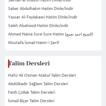
Salman al Utaybi Hatim Dinle/İndir
Saber Abdulhakm Hatim Dinle/İndir
Yasser Al-Faylakawi Hatim Dinle/İndir
Saleh Alsahood Hatim Dinle/indir
Ahmed Naina Sure Sure Hatim (الشيخ احمد نعينع)
Mustafa İsmail Hatm-i Şerif
Talim Dersleri
Hafız Ali Osman Atakul Talim Dersleri
Abdülkadir Sağlam Talim Dersleri
Fatih Çollak Talim Dersleri
İsmail Biçer Talim Dersleri