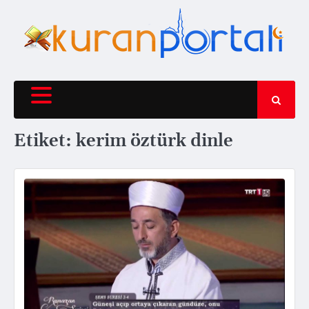
Skip
to
content
Etiket:
kerim öztürk dinle