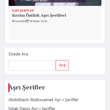
AŞRI ŞERIFLER
Kerim Öztürk Aşrı Şerifleri
mustafa
18 Nisan 2016
Sitede Ara
Ara
Aşrı Şerifler
Abdülbasit Abdüssamet Aşr-ı Şerifler
İshak Danış Aşr-ı Şerifler