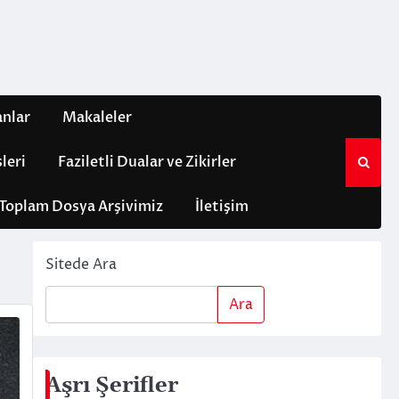
anlar
Makaleler
leri
Faziletli Dualar ve Zikirler
Toplam Dosya Arşivimiz
İletişim
Sitede Ara
Ara
Aşrı Şerifler