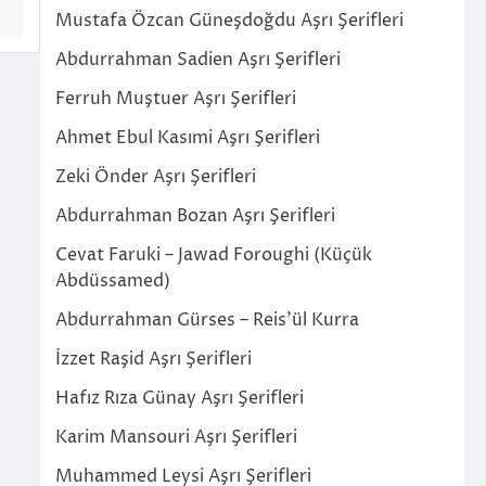
Mustafa Özcan Güneşdoğdu Aşrı Şerifleri
Abdurrahman Sadien Aşrı Şerifleri
Ferruh Muştuer Aşrı Şerifleri
Ahmet Ebul Kasımi Aşrı Şerifleri
Zeki Önder Aşrı Şerifleri
Abdurrahman Bozan Aşrı Şerifleri
Cevat Faruki – Jawad Foroughi (Küçük
Abdüssamed)
Abdurrahman Gürses – Reis’ül Kurra
İzzet Raşid Aşrı Şerifleri
Hafız Rıza Günay Aşrı Şerifleri
Karim Mansouri Aşrı Şerifleri
Muhammed Leysi Aşrı Şerifleri