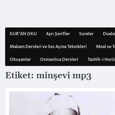
Skip
to
content
KUR’AN OKU
Aşrı Şerifler
Sureler
Duala
Makam Dersleri ve Ses Açma Teknikleri
Meal ve T
Okuyanlar
Osmanlıca Dersleri
Tashîh-i Hurû
Etiket:
minşevi mp3