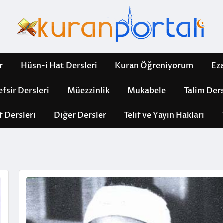
r
Hüsn-i Hat Dersleri
Kuran Öğreniyorum
Ez
efsir Dersleri
Müezzinlik
Mukabele
Talim Ders
f Dersleri
Diğer Dersler
Telif ve Yayın Hakları