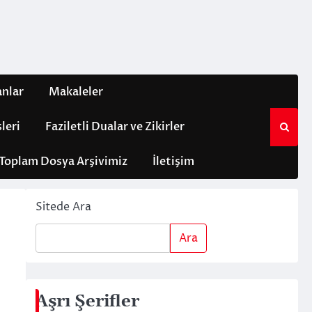
anlar
Makaleler
leri
Faziletli Dualar ve Zikirler
Toplam Dosya Arşivimiz
İletişim
Sitede Ara
Ara
Aşrı Şerifler