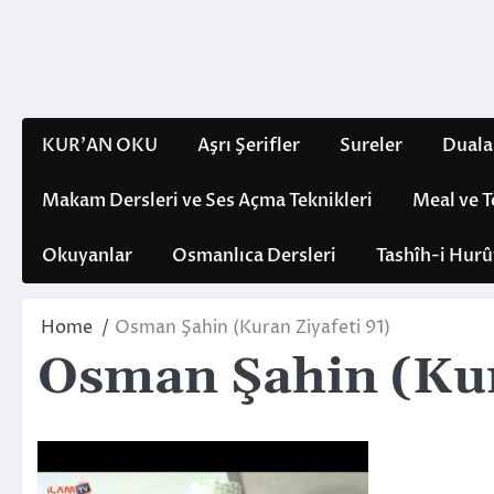
Skip
to
content
KUR’AN OKU
Aşrı Şerifler
Sureler
Duala
Makam Dersleri ve Ses Açma Teknikleri
Meal ve T
Okuyanlar
Osmanlıca Dersleri
Tashîh-i Hurû
Home
Osman Şahin (Kuran Ziyafeti 91)
Osman Şahin (Kur