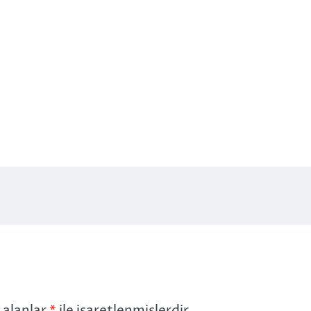
 alanlar
*
ile işaretlenmişlerdir