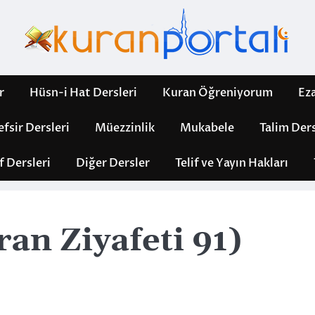
r
Hüsn-i Hat Dersleri
Kuran Öğreniyorum
Ez
efsir Dersleri
Müezzinlik
Mukabele
Talim Ders
f Dersleri
Diğer Dersler
Telif ve Yayın Hakları
an Ziyafeti 91)