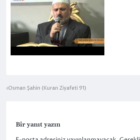
Osman Şahin (Kuran Ziyafeti 91)
Yazı
gezinmesi
Bir yanıt yazın
E-posta adresiniz yayınlanmayacak.
Gerekli