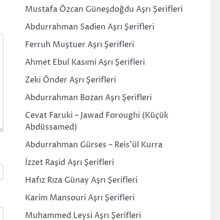
Mustafa Özcan Güneşdoğdu Aşrı Şerifleri
Abdurrahman Sadien Aşrı Şerifleri
Ferruh Muştuer Aşrı Şerifleri
Ahmet Ebul Kasımi Aşrı Şerifleri
Zeki Önder Aşrı Şerifleri
Abdurrahman Bozan Aşrı Şerifleri
Cevat Faruki – Jawad Foroughi (Küçük
Abdüssamed)
Abdurrahman Gürses – Reis’ül Kurra
İzzet Raşid Aşrı Şerifleri
Hafız Rıza Günay Aşrı Şerifleri
Karim Mansouri Aşrı Şerifleri
Muhammed Leysi Aşrı Şerifleri